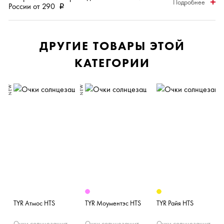
Подробнее
России от 290
i
ДРУГИЕ ТОВАРЫ ЭТОЙ
КАТЕГОРИИ
NEW
NEW
N
TYR Атмос HTS
TYR Моументэс HTS
TYR Райя HTS
Очки солнцезащитные
Очки солнцезащитные
Очки солнцезащитные (Поляризационные)