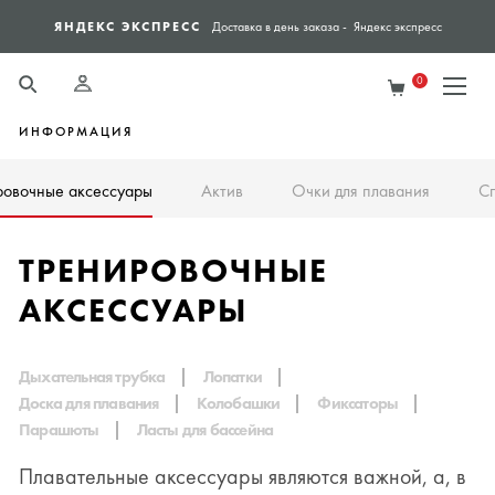
ЯНДЕКС ЭКСПРЕСС
СПО
Доставка в день заказа - Яндекс экспресс
0
ИНФОРМАЦИЯ
ровочные аксессуары
Актив
Очки для плавания
С
ТРЕНИРОВОЧНЫЕ
АКСЕССУАРЫ
Дыхательная трубка
Лопатки
Доска для плавания
Колобашки
Фиксаторы
Парашюты
Ласты для бассейна
Плавательные аксессуары являются важной, а, в