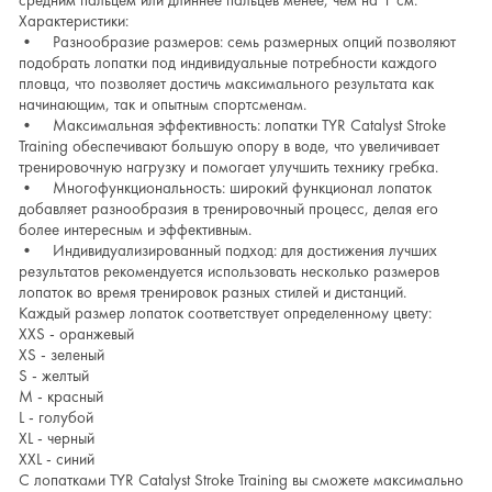
средним пальцем или длиннее пальцев менее, чем на 1 см.
Характеристики:
• Разнообразие размеров: семь размерных опций позволяют
подобрать лопатки под индивидуальные потребности каждого
пловца, что позволяет достичь максимального результата как
начинающим, так и опытным спортсменам.
• Максимальная эффективность: лопатки TYR Catalyst Stroke
Training обеспечивают большую опору в воде, что увеличивает
тренировочную нагрузку и помогает улучшить технику гребка.
• Многофункциональность: широкий функционал лопаток
добавляет разнообразия в тренировочный процесс, делая его
более интересным и эффективным.
• Индивидуализированный подход: для достижения лучших
результатов рекомендуется использовать несколько размеров
лопаток во время тренировок разных стилей и дистанций.
Каждый размер лопаток соответствует определенному цвету:
XXS - оранжевый
XS - зеленый
S - желтый
M - красный
L - голубой
XL - черный
XXL - синий
С лопатками TYR Catalyst Stroke Training вы сможете максимально