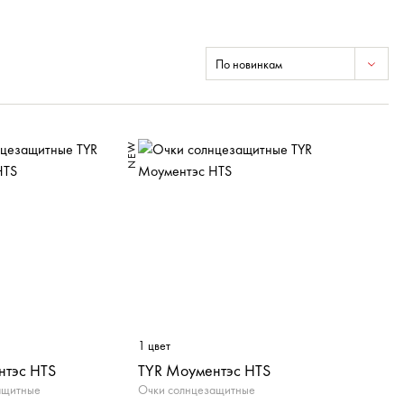
По новинкам
NEW
1 цвет
нтэс HTS
TYR Моументэс HTS
ащитные
Очки солнцезащитные