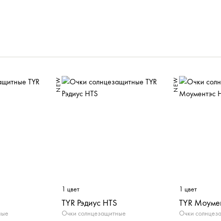
И
NEW
NEW
1 цвет
1 цвет
TYR Рэдиус HTS
TYR Моуме
ные
Очки солнцезащитные
Очки солнцез