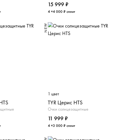
15 999 ₽
т
4 ×4 000 ₽ сплит
NEW
1 цвет
 HTS
TYR Церис HTS
ащитные
Очки солнцезащитные
11 999 ₽
т
4 ×3 000 ₽ сплит