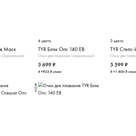
4 цвета
3 цвета
йв Маск
TYR Блэк Опс 140 ЕВ
TYR Стелс-
 (Зеркальная)
Очки для плавания (зеркальные)
Очки для плав
3 699 ₽
5 599 ₽
4 ×925 ₽ сплит
4 ×1 400 ₽ спли
NEW