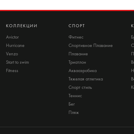
КОЛЛЕКЦИИ
СПОРТ
Avictor
Фитнес
Б
Hurricane
Спортивное Плавание
О
Venzo
Плавание
П
Start to swim
Триатлон
В
Fitness
Аквааэробика
Н
Тяжелая атлетика
В
Спорт стиль
К
Теннис
Бег
Пляж