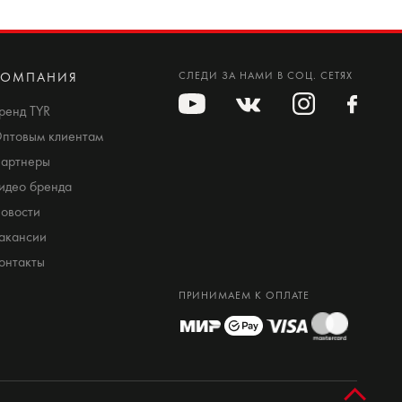
КОМПАНИЯ
СЛЕДИ ЗА НАМИ В СОЦ. СЕТЯХ
ренд TYR
птовым клиентам
артнеры
идео бренда
овости
акансии
онтакты
ПРИНИМАЕМ К ОПЛАТЕ