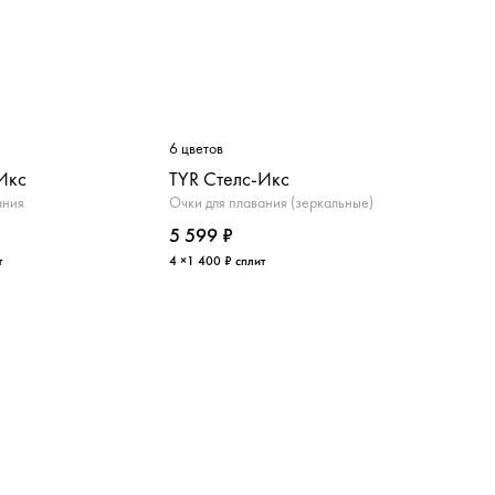
6 цветов
Икс
TYR Стелс-Икс
ания
Очки для плавания (зеркальные)
5 599 ₽
т
4 ×1 400 ₽ сплит