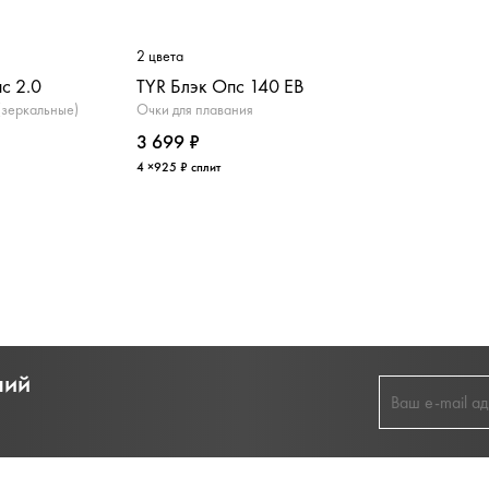
2 цвета
с 2.0
TYR Блэк Опс 140 ЕВ
(зеркальные)
Очки для плавания
3 699 ₽
4 ×925 ₽ сплит
ний