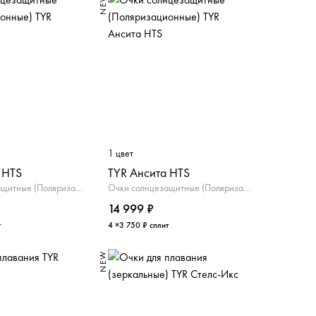
NEW
1 цвет
 HTS
TYR Ансита HTS
Очки солнцезащитные (Поляризационные)
Очки солнцезащитные (Поляризационные)
14 999 ₽
т
4 ×3 750 ₽ сплит
NEW