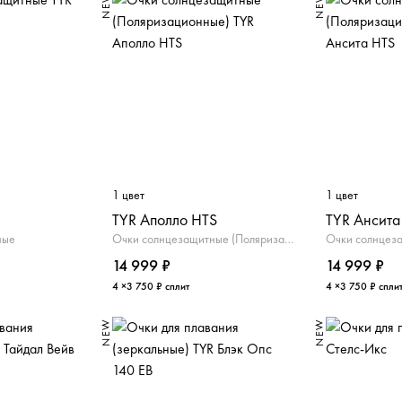
NEW
NEW
1 цвет
1 цвет
TYR Аполло HTS
TYR Ансита
ные
Очки солнцезащитные (Поляризационные)
14 999 ₽
14 999 ₽
4 ×3 750 ₽ сплит
4 ×3 750 ₽ спли
NEW
NEW