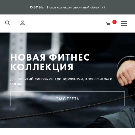
ОБУВЬ
ЯН
Новая коллекция спортивной обуви TYR
0
НОВАЯ ФИТНЕС
КОЛЛЕКЦИЯ
для занятий силовыми тренировками, кроссфитом и
бегом
CМОТРЕТЬ