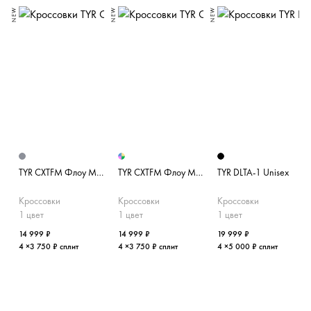
NEW
NEW
NEW
N
TYR CXTFM Флоу Men's
TYR CXTFM Флоу Men's
TYR DLTA-1 Unisex
Кроссовки
Кроссовки
Кроссовки
1 цвет
1 цвет
1 цвет
14 999 ₽
14 999 ₽
19 999 ₽
4 ×3 750 ₽ сплит
4 ×3 750 ₽ сплит
4 ×5 000 ₽ сплит