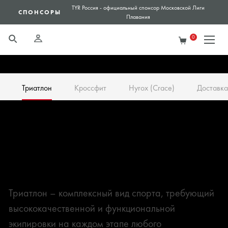
TYR Россия - официальный спонсор Московской Лиги
СПОНСОРЫ
пресс
Плавания
0
ИНФОРМАЦИЯ
Триатлон
Кроссфит
Hyrox (Crace)
Доставка
ТРИАТЛОН
Стартовая форма
Гидрокостюмы
Гидрокостюмы HURRICANE
Гидрокостюмы TORQUE
Триатлон – комплексный вид спорта, требующий
высококачественной и функциональной
экипировки на каждом этапе любого