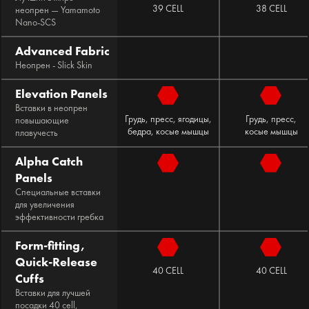
39 CELL
38 CELL
неопрен — Yamamoto
Nano-SCS
Advanced Fabric
Неопрен - Slick Skin
Elevation Panels
Вставки в неопрен
Грудь, пресс, ягодицы,
Грудь, пресс,
повышающие
бедра, косые мышцы
косые мышцы
плавучесть
Alpha Catch
Panels
Специальные вставки
для увеличения
эффективности гребка
Form-fitting,
Quick-Release
40 CELL
40 CELL
Cuffs
Вставки для лучшей
посадки 40 cell,