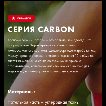
ПРЕМИУМ
СЕРИЯ CARBON
Костюмы серии «Сarbon» — это больше, чем одежда. Это
оборудование. Характерными особенностями
компрессионного костюма, удовлетворяющего требованиям
Международного союза триатлона, являются 12-дюймовая
застежка-молния на спине со съемным шнурком с
ограничителем, капельным напылением из силикона для
надежного, но комфортного прилегания к ногам.
Материалы:
Нательная часть – углеродная ткань: