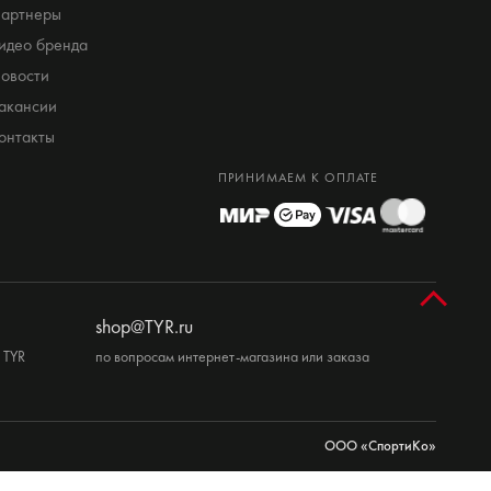
артнеры
идео бренда
овости
акансии
онтакты
ПРИНИМАЕМ К ОПЛАТЕ
shop@TYR.ru
 TYR
по вопросам интернет-магазина или заказа
ООО «СпортиКо»