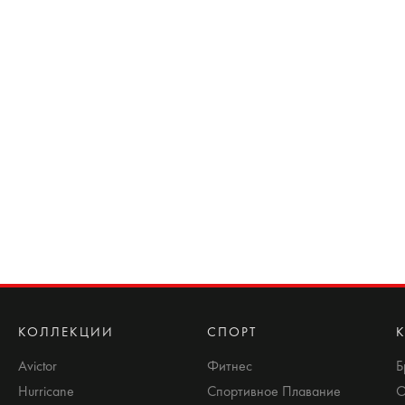
КОЛЛЕКЦИИ
СПОРТ
Avictor
Фитнес
Б
Hurricane
Спортивное Плавание
О