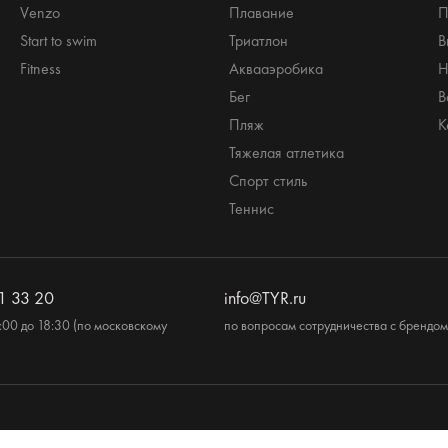
Venzo
Плавание
П
Start to swim
Триатлон
В
Fitness
Аквааэробика
Н
Бег
В
Пляж
К
Тяжелая атлетика
Спорт стиль
Теннис
1 33 20
info@TYR.ru
:00 до 18:30 (по московскому
по вопросам сотрудничества с брендом