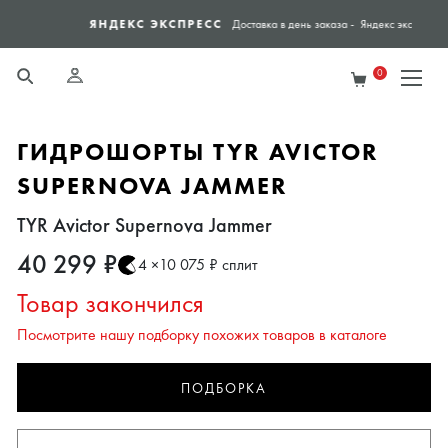
ЯНДЕКС ЭКСПРЕСС
СПО
Доставка в день заказа - Яндекс экспресс
0
ГИДРОШОРТЫ TYR AVICTOR
SUPERNOVA JAMMER
TYR Avictor Supernova Jammer
40 299 ₽
4 ×10 075 ₽ сплит
Товар закончился
Посмотрите нашу подборку похожих товаров в каталоге
ПОДБОРКА