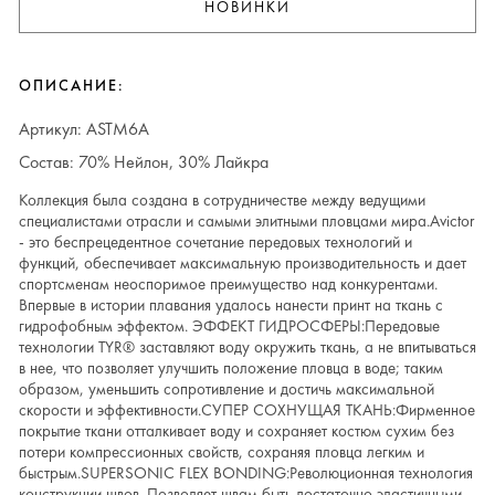
НОВИНКИ
ОПИСАНИЕ:
Артикул: ASTM6A
Состав: 70% Нейлон, 30% Лайкра
Коллекция была создана в сотрудничестве между ведущими
специалистами отрасли и самыми элитными пловцами мира.Avictor
- это беспрецедентное сочетание передовых технологий и
функций, обеспечивает максимальную производительность и дает
спортсменам неоспоримое преимущество над конкурентами.
Впервые в истории плавания удалось нанести принт на ткань с
гидрофобным эффектом. ЭФФЕКТ ГИДРОСФЕРЫ:Передовые
технологии TYR® заставляют воду окружить ткань, а не впитываться
в нее, что позволяет улучшить положение пловца в воде; таким
образом, уменьшить сопротивление и достичь максимальной
скорости и эффективности.СУПЕР СОХНУЩАЯ ТКАНЬ:Фирменное
покрытие ткани отталкивает воду и сохраняет костюм сухим без
потери компрессионных свойств, сохраняя пловца легким и
быстрым.SUPERSONIC FLEX BONDING:Революционная технология
конструкции швов. Позволяет швам быть достаточно эластичными,