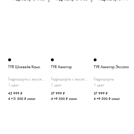
TYR Шоквейв Камо
TYR Авиктор
TYR Авиктор Эксолон
Гидрошорты с высокой талией
Гидрошорты с высокой талией
Гидрошорты
1 цвет
1 цвет
1 цвет
45 999 ₽
37 999 ₽
37 999 ₽
4 ×11 500 ₽ сплит
4 ×9 500 ₽ сплит
4 ×9 500 ₽ сплит