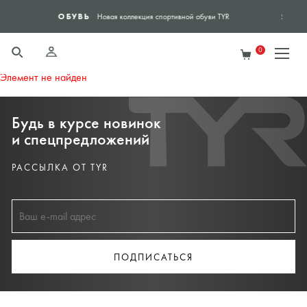
ЯНДЕКС ЭКСПРЕСС
вной обуви TYR
Доставка в день заказа - Яндек
0
Элемент не найден
Будь в курсе новинок
и спецпредложений
РАССЫЛКА ОТ TYR
ПОДПИСАТЬСЯ