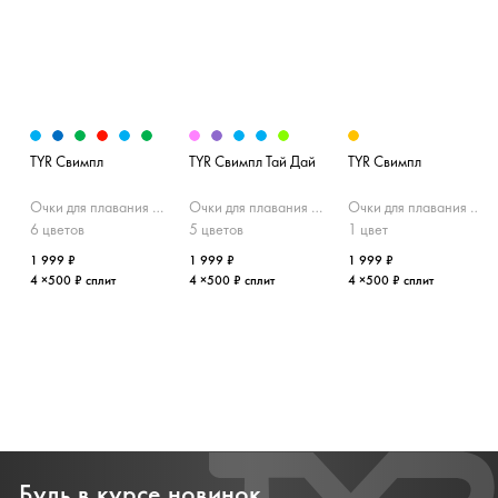
TYR Свимпл
TYR Свимпл Тай Дай
TYR Свимпл
Очки для плавания детские
Очки для плавания детские (Зекральные)
Очки для плавания детские (Зекральные)
6 цветов
5 цветов
1 цвет
1 999 ₽
1 999 ₽
1 999 ₽
4 ×500 ₽ сплит
4 ×500 ₽ сплит
4 ×500 ₽ сплит
Будь в курсе новинок