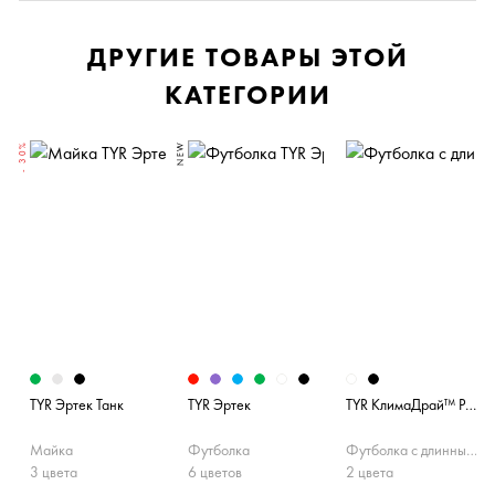
ДРУГИЕ ТОВАРЫ ЭТОЙ
КАТЕГОРИИ
- 30%
NEW
TYR Эртек Танк
TYR Эртек
TYR КлимаДрай™ Раглан
Майка
Футболка
Футболка с длинным рукавом
3 цвета
6 цветов
2 цвета