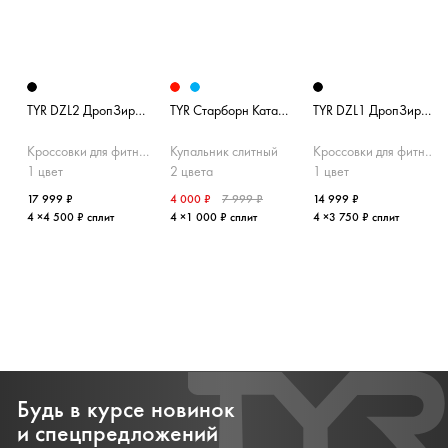
TYR DZL2 ДропЗиро Unisex
TYR Старборн Катаутфит
TYR DZL1 ДропЗиро Unisex
Кроссовки для фитнеса
Купальник слитный
Кроссовки для фитнеса
1 цвет
2 цвета
1 цвет
17 999 ₽
4 000 ₽
7 999 ₽
14 999 ₽
4 ×4 500 ₽ сплит
4 ×1 000 ₽ сплит
4 ×3 750 ₽ сплит
Будь в курсе новинок
и спецпредложений