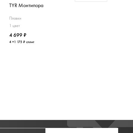
TYR Монтипора
TYR Триадик
Плавки
Плавки
1 цвет
1 цвет
4 699 ₽
5 199 ₽
4 ×1 175 ₽ сплит
4 ×1 300 ₽ сплит