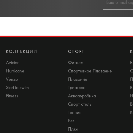
КОЛЛЕКЦИИ
СПОРТ
Avictor
Фитнес
Б
Hurricane
Спортивное Плавание
О
Venzo
Плавание
П
Start to swim
Триатлон
В
Fitness
Аквааэробика
Н
Спорт стиль
В
Теннис
К
Бег
Пляж