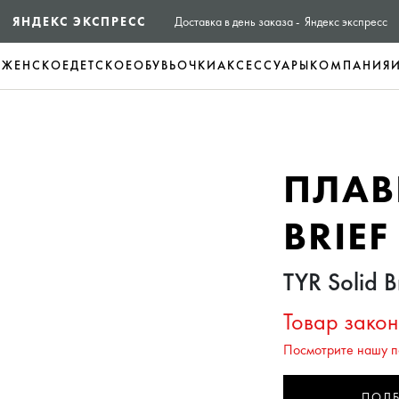
ЯНДЕКС ЭКСПРЕСС
Доставка в день заказа - Яндекс экспресс
Е
ЖЕНСКОЕ
ДЕТСКОЕ
ОБУВЬ
ОЧКИ
АКСЕССУАРЫ
КОМПАНИЯ
ПЛАВ
BRIEF
TYR Solid B
Товар закон
Посмотрите нашу п
ПОД