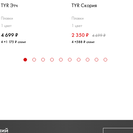
TYR Этч
TYR Скория
Плавки
Плавки
1 цвет
1 цвет
4 699 ₽
2 350 ₽
4 699 ₽
4 ×1 175 ₽ сплит
4 ×588 ₽ сплит
ний