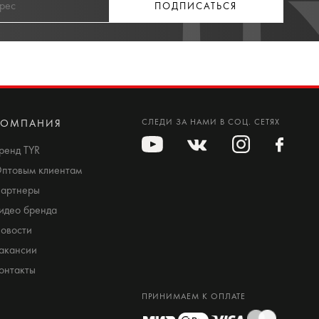
ПОДПИСАТЬСЯ
КОМПАНИЯ
СЛЕДИ ЗА НАМИ В СОЦ. СЕТЯХ
ренд TYR
птовым клиентам
артнеры
идео бренда
овости
акансии
онтакты
ПРИНИМАЕМ К ОПЛАТЕ