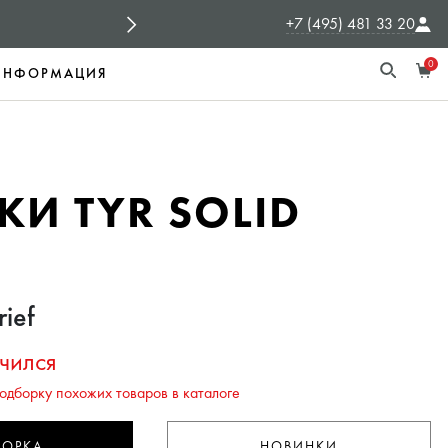
+7 (495) 481 33 20
СПОНСОРЫ
TYR Россия - официальный с
0
ИНФОРМАЦИЯ
КИ TYR SOLID
rief
чился
одборку похожих товаров в каталоге
БОРКА
НОВИНКИ