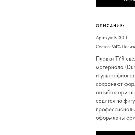
ОПИСАНИЕ:
Артикул: B13011
Состав: 94% Полиэ
Плавки TYR сде
материала (Dura
и ультрафиолет
сохраняют фор
антибактериаль
садится по фиг
профессиональн
оформлены ори