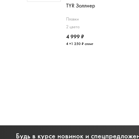
 Виталити
TYR Золлнер
вки
Плавки
ета
2 цвета
00 ₽
4 999 ₽
5 199 ₽
50 ₽ сплит
4 ×1 250 ₽ сплит
Будь в курсе новинок и спецпредложе