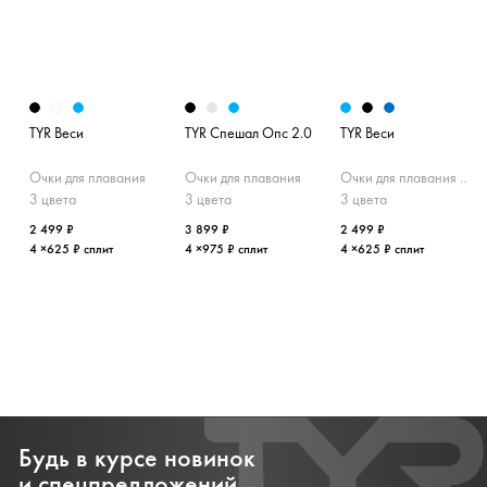
TYR Веси
TYR Спешал Опс 2.0
TYR Веси
Очки для плавания
Очки для плавания
Очки для плавания (зеркальные)
3 цвета
3 цвета
3 цвета
2 499 ₽
3 899 ₽
2 499 ₽
4 ×625 ₽ сплит
4 ×975 ₽ сплит
4 ×625 ₽ сплит
Будь в курсе новинок
и спецпредложений