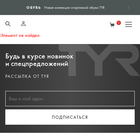
ЯНДЕКС ЭКСПРЕСС
вной обуви TYR
Доставка в день заказа - Яндек
0
Элемент не найден
Будь в курсе новинок
и спецпредложений
РАССЫЛКА ОТ TYR
ПОДПИСАТЬСЯ