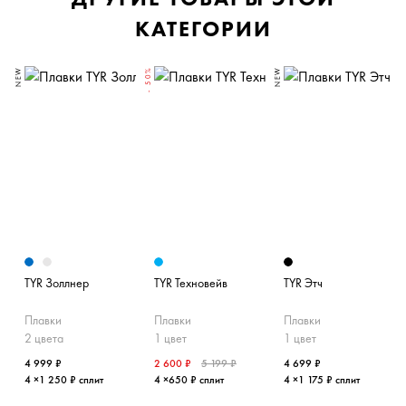
КАТЕГОРИИ
NEW
- 50%
NEW
-
TYR Золлнер
TYR Техновейв
TYR Этч
Плавки
Плавки
Плавки
2 цвета
1 цвет
1 цвет
4 999 ₽
2 600 ₽
5 199 ₽
4 699 ₽
4 ×1 250 ₽ сплит
4 ×650 ₽ сплит
4 ×1 175 ₽ сплит