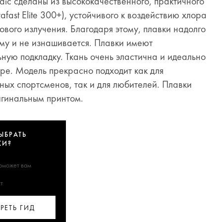
adic сделаны из высококачественного, практичного
fast Elite 300+), устойчивого к воздействию хлора
ового излучения. Благодаря этому, плавки надолго
му и не изнашивается. Плавки имеют
ную подкладку. Ткань очень эластична и идеально
уре. Модель прекрасно подходит как для
ых спортсменов, так и для любителей. Плавки
гинальным принтом.
ЫБРАТЬ
КИ?
поможет вам
т
РЕТЬ ГИД