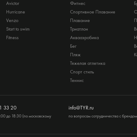
Avictor
Фитнес
Б
Hurricane
Спортивное Плавание
О
Venzo
Плавание
П
Start to swim
Триатлон
В
Fitness
Аквааэробика
Н
Бег
В
Пляж
К
Тяжелая атлетика
Спорт стиль
Теннис
1 33 20
info@TYR.ru
:00 до 18:30 (по московскому
по вопросам сотрудничества с брендом