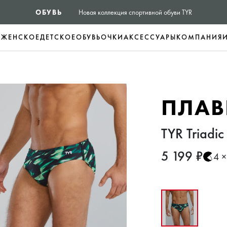
ОБУВЬ
Новая коллекция спортивной обуви TYR
Е
ЖЕНСКОЕ
ДЕТСКОЕ
ОБУВЬ
ОЧКИ
АКСЕССУАРЫ
КОМПАНИЯ
ПЛАВ
TYR Triadic 
5 199 ₽
4 ×