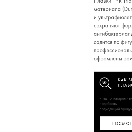
Плавки TYR Tri
материала (Dura
и ультрафиолет
сохраняют фор
антибактериаль
садится по фиг
профессиональн
оформлены ори
КАК В
ПЛАВ
«Гид по товарам» 
подобрать
подходящий продук
ПОСМОТ