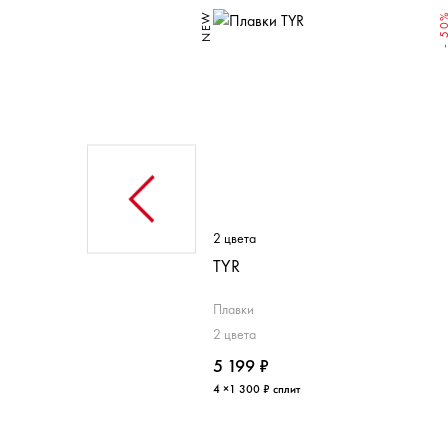
NEW
- 5
ет
2 цвета
R Лаппед
TYR
вки
Плавки
ет
2 цвета
99 ₽
5 199 ₽
 175 ₽ сплит
4 ×1 300 ₽ сплит