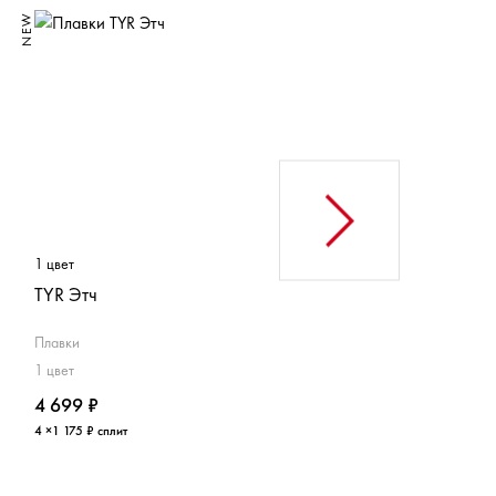
NEW
- 50%
1 цвет
2 цвета
TYR Этч
TYR Электро
Плавки
Плавки
1 цвет
2 цвета
4 699 ₽
2 600 ₽
5 199 ₽
4 ×1 175 ₽ сплит
4 ×650 ₽ сплит