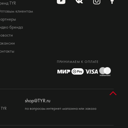
ренд TYR
птовым клиентам
артнеры
идео бренда
овости
акансии
онтакты
ПРИНИМАЕМ К ОПЛАТЕ
shop@TYR.ru
 TYR
по вопросам интернет-магазина или заказа