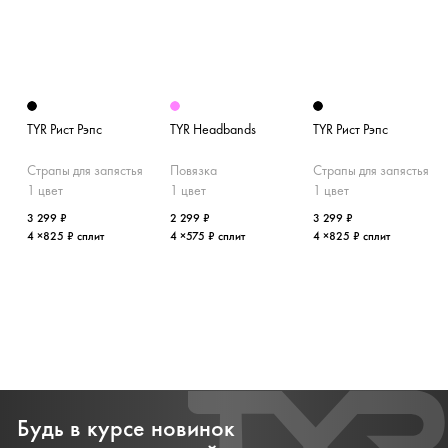
TYR Рист Рэпс
TYR Headbands
TYR Рист Рэпс
Страпы для запястья
Повязка
Страпы для запястья
1 цвет
1 цвет
1 цвет
3 299 ₽
2 299 ₽
3 299 ₽
4 ×825 ₽ сплит
4 ×575 ₽ сплит
4 ×825 ₽ сплит
Будь в курсе новинок