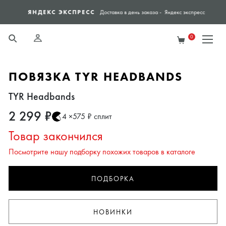
ЯНДЕКС ЭКСПРЕСС
СПО
Доставка в день заказа - Яндекс экспресс
0
ПОВЯЗКА TYR HEADBANDS
TYR Headbands
2 299 ₽
4 ×575 ₽ сплит
Товар закончился
Посмотрите нашу подборку похожих товаров в каталоге
ПОДБОРКА
НОВИНКИ