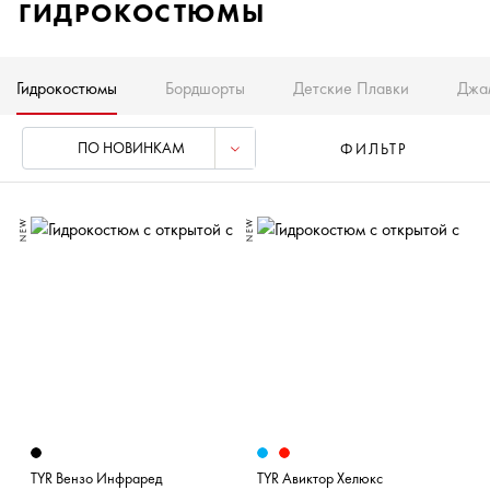
ГИДРОКОСТЮМЫ
Гидрокостюмы
Бордшорты
Детские Плавки
Джа
ПО НОВИНКАМ
ФИЛЬТР
NEW
NEW
TYR Вензо Инфраред
TYR Авиктор Хелюкс