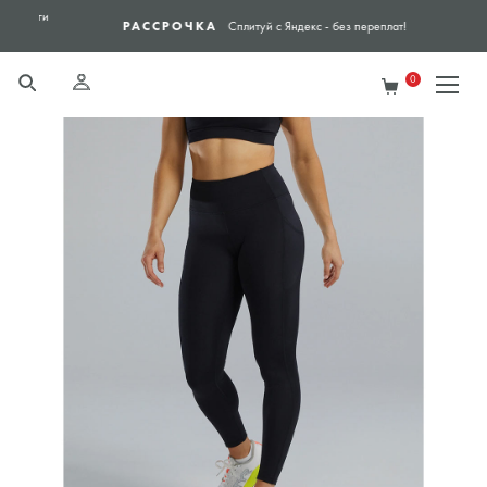
 Лиги
РАССРОЧКА
Сплитуй с Яндекс - без переплат!
0