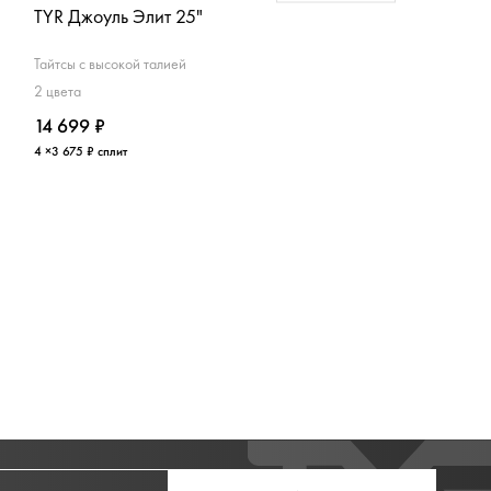
TYR Джоуль Элит 25"
TYR Компрешн
Тайтсы с высокой талией
Тайтсы 3/4
2 цвета
1 цвет
14 699 ₽
8 199 ₽
4 ×3 675 ₽ сплит
4 ×2 050 ₽ сплит