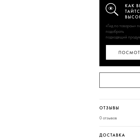
КАК В
ТАЙТС
ВЫСО
«Гид по товарам» 
подобрать
подходящий продук
ПОСМОТ
ОТЗЫВЫ
0 отзывов
ДОСТАВКА