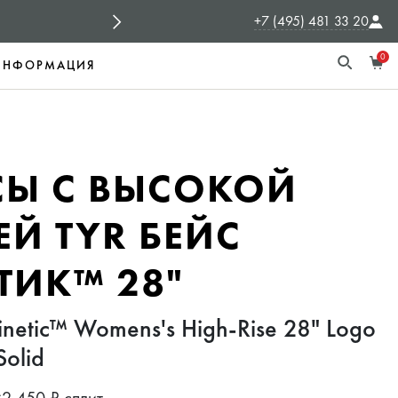
+7 (495) 481 33 20
ЯНДЕКС ЭКСПРЕСС
Доставка в день з
0
ИНФОРМАЦИЯ
СЫ С ВЫСОКОЙ
ЕЙ TYR БЕЙС
ТИК™ 28"
inetic™ Womens's High-Rise 28" Logo
Solid
×2 450 ₽ сплит