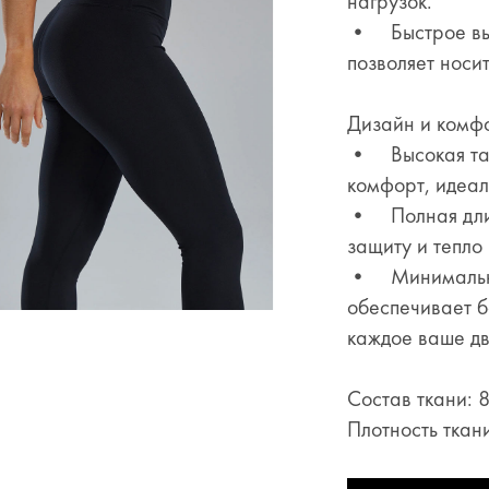
нагрузок.
• Быстрое высы
позволяет носи
Дизайн и комфо
• Высокая тал
комфорт, идеал
• Полная длин
защиту и тепло
• Минимальные
обеспечивает б
каждое ваше дв
Состав ткани: 
Плотность ткан