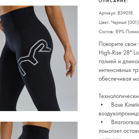
ОПИСАНИЕ:
Артикул: B39018
Цвет: Черный (001)
Состав: 89% Полиэ
Покорите свои 
High-Rise 28" 
талией и длино
интенсивных тр
обеспечивая ма
Технологически
• Base Kinetic
воздухопроница
• Влагоотводящ
помогает остав