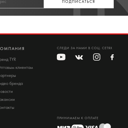
ПОДПИСАТЬСЯ
КОМПАНИЯ
СЛЕДИ ЗА НАМИ В СОЦ. СЕТЯХ
ренд TYR
птовым клиентам
артнеры
идео бренда
овости
акансии
онтакты
ПРИНИМАЕМ К ОПЛАТЕ