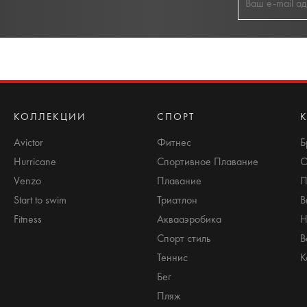
КОЛЛЕКЦИИ
СПОРТ
Avictor
Фитнес
Б
Hurricane
Спортивное Плавание
О
Venzo
Плавание
П
Start to swim
Триатлон
В
Fitness
Аквааэробика
Н
Спорт стиль
В
Теннис
К
Бег
Пляж