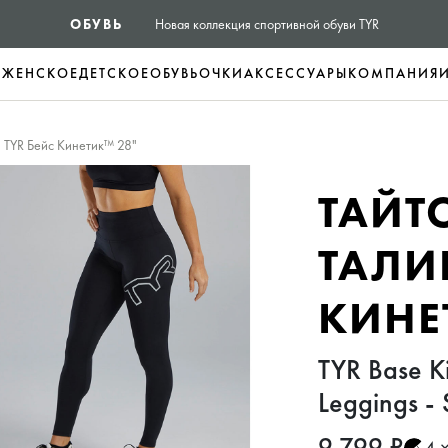
ОБУВЬ
Новая коллекция спортивной обуви TYR
Е
ЖЕНСКОЕ
ДЕТСКОЕ
ОБУВЬ
ОЧКИ
АКСЕССУАРЫ
КОМПАНИЯ
й TYR Бейс Кинетик™ 28"
ТАЙТ
ТАЛИ
КИНЕ
TYR Base K
Leggings - 
9 799 ₽
4 