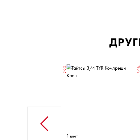
ДРУГ
- 30%
- 3
ет
1 цвет