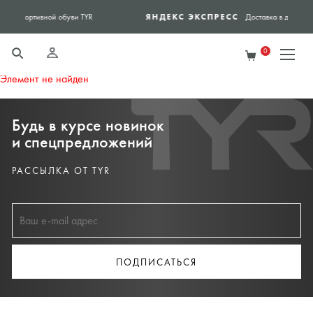
ЯНДЕКС ЭКСПРЕСС
С
Доставка в день заказа - Яндекс экспресс
0
Элемент не найден
Будь в курсе новинок
и спецпредложений
РАССЫЛКА ОТ TYR
ПОДПИСАТЬСЯ