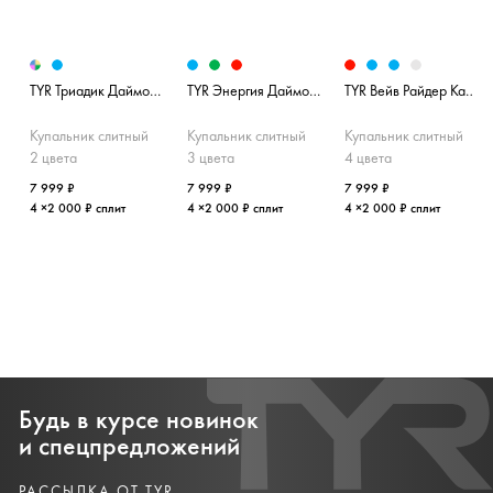
TYR Триадик Даймондфит
TYR Энергия Даймондфит
TYR Вейв Райдер Катаутфит
Купальник слитный
Купальник слитный
Купальник слитный
2 цвета
3 цвета
4 цвета
7 999 ₽
7 999 ₽
7 999 ₽
4 ×2 000 ₽ сплит
4 ×2 000 ₽ сплит
4 ×2 000 ₽ сплит
Будь в курсе новинок
и спецпредложений
РАССЫЛКА ОТ TYR