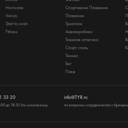
Hurricane
Спортивное Плавание
О
Venzo
Плавание
П
Start to swim
Триатлон
В
Fitness
Аквааэробика
Н
Тяжелая атлетика
В
Спорт стиль
К
Теннис
Бег
Пляж
1 33 20
info@TYR.ru
:00 до 18:30 (по московскому
по вопросам сотрудничества с брендом