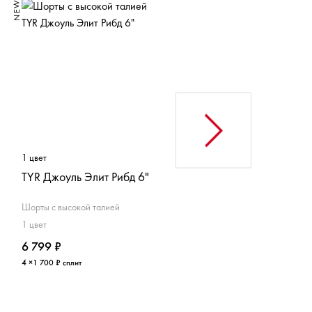
NEW
NEW
1 цвет
3 цвета
TYR Джоуль Элит Рибд 6"
TYR Джоуль Элит 2"
Шорты с высокой талией
Шорты с высокой талией
1 цвет
3 цвета
6 799 ₽
7 299 ₽
4 ×1 700 ₽ сплит
4 ×1 825 ₽ сплит