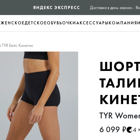
ЯНДЕКС ЭКСПРЕСС
Доставка в день заказа - Яндекс экспресс
Е
ЖЕНСКОЕ
ДЕТСКОЕ
ОБУВЬ
ОЧКИ
АКСЕССУАРЫ
КОМПАНИЯ
 TYR Бейс Кинетик
ШОРТ
ТАЛИ
КИНЕ
TYR Women's
6 099 ₽
4 