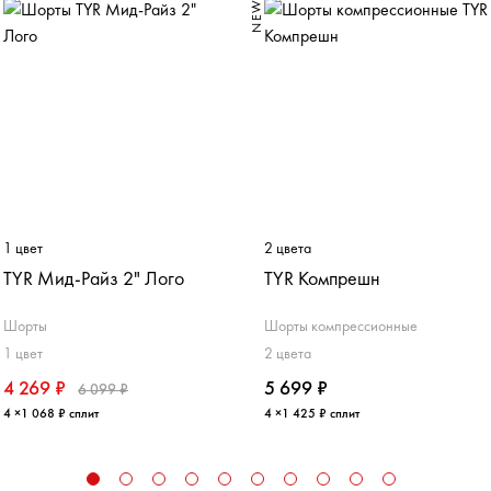
0%
NEW
1 цвет
2 цвета
TYR Мид-Райз 2" Лого
TYR Компрешн
Шорты
Шорты компрессионные
1 цвет
2 цвета
4 269 ₽
5 699 ₽
6 099 ₽
4 ×1 068 ₽ сплит
4 ×1 425 ₽ сплит