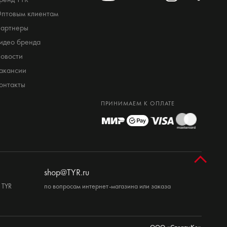
птовым клиентам
артнеры
идео бренда
овости
акансии
онтакты
ПРИНИМАЕМ К ОПЛАТЕ
shop@TYR.ru
 TYR
по вопросам интернет-магазина или заказа