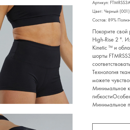
Артикул: FTMRSS3
Цвет: Черный (001)
Состав: 89% Полиэ
Покорите свой 
High-Rise 2 ".
Kinetic ™ и об
шорты FTMRSS3A
соответствоват
Технология ткан
можете чувство
Минимальное к
гибкостиОсобен
Минимальное п