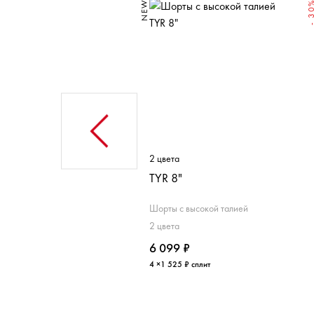
NEW
- 3
ета
2 цвета
TYR Гидросфер™ Моментум Анлайнд 6"
TYR 8"
ты
Шорты с высокой талией
ета
2 цвета
99 ₽
6 099 ₽
 250 ₽ сплит
4 ×1 525 ₽ сплит