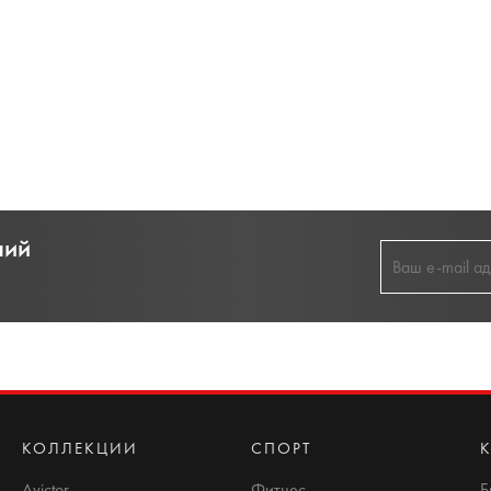
ний
КОЛЛЕКЦИИ
СПОРТ
Avictor
Фитнес
Б