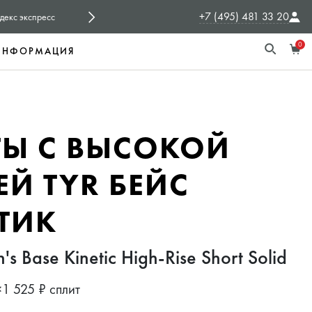
+7 (495) 481 33 20
СПОНСОРЫ
TYR Россия - официальный с
0
ИНФОРМАЦИЯ
Ы С ВЫСОКОЙ
ЕЙ TYR БЕЙС
ТИК
 Base Kinetic High-Rise Short Solid
×1 525 ₽ сплит