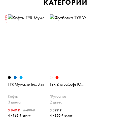
КАТЕГОРИИ
- 30%
TYR Мужские Тим Зип
TYR УльтраСофт Юс Лайтвейт Тек
Кофты
Футболка
3 цвета
2 цвета
3 849 ₽
5 499 ₽
3 399 ₽
4 ×963 ₽ сплит
4 ×850 ₽ сплит