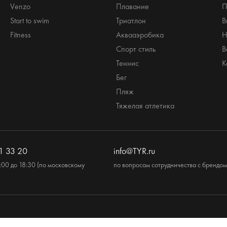
Venzo
Плавание
П
Start to swim
Триатлон
В
Fitness
Аквааэробика
Н
Спорт стиль
В
Теннис
К
Бег
Пляж
Тяжелая атлетика
1 33 20
info@TYR.ru
:00 до 18:30 (по московскому
по вопросам сотрудничества с брендом