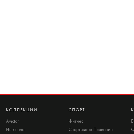
КОЛЛЕКЦИИ
СПОРТ
Avictor
Фитнес
Б
Hurricane
Спортивное Плавание
О