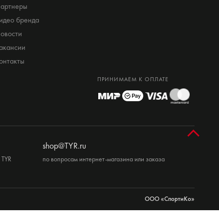
артнеры
идео бренда
овости
акансии
онтакты
ПРИНИМАЕМ К ОПЛАТЕ
shop@TYR.ru
 TYR
по вопросам интернет-магазина или заказа
ООО «СпортиКо»