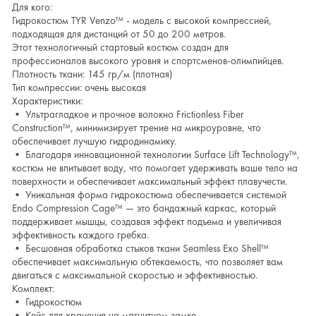
Для кого:
Гидрокостюм TYR Venzo™ - модель с высокой компрессией,
подходящая для дистанций от 50 до 200 метров.
Этот технологичный стартовый костюм создан для
профессионалов высокого уровня и спортсменов-олимпийцев.
Плотность ткани: 145 гр/м (плотная)
Тип компрессии: очень высокая
Характеристики:
• Ультрагладкое и прочное волокно Frictionless Fiber
Construction™, минимизирует трение на микроуровне, что
обеспечивает лучшую гидродинамику.
• Благодаря инновационной технологии Surface Lift Technology™,
костюм не впитывает воду, что помогает удерживать ваше тело на
поверхности и обеспечивает максимальный эффект плавучести.
• Уникальная форма гидрокостюма обеспечивается системой
Endo Compression Cage™ — это бандажный каркас, который
поддерживает мышцы, создавая эффект подъема и увеличивая
эффективность каждого гребка.
• Бесшовная обработка стыков ткани Seamless Exo Shell™
обеспечивает максимальную обтекаемость, что позволяет вам
двигаться с максимальной скоростью и эффективностью.
Комплект:
• Гидрокостюм
• Кейс для хранения на магнитном замке