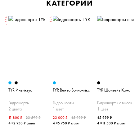
КАТЕГОРИИ
- 50%
- 50%
N
TYR Инвиктус
TYR Вензо Волконикс
TYR Шоквейв Камо
Гидрошорты
Гидрошорты
Гидрошорты с высокой талией
2 цвета
1 цвет
1 цвет
11 800 ₽
23 599 ₽
23 000 ₽
45 999 ₽
45 999 ₽
4 ×2 950 ₽ сплит
4 ×5 750 ₽ сплит
4 ×11 500 ₽ сплит